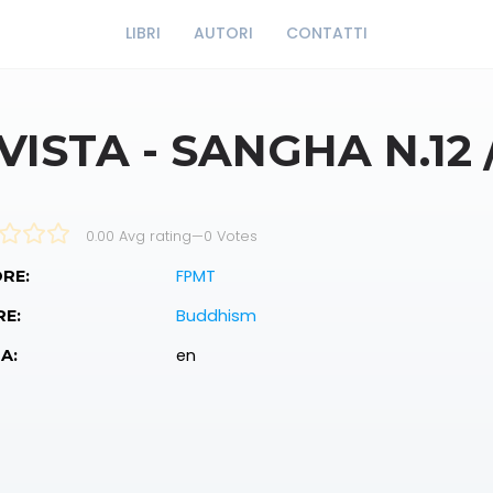
LIBRI
AUTORI
CONTATTI
VISTA - SANGHA N.12 
0.00 Avg rating
—
0
Votes
FPMT
RE:
Buddhism
RE:
en
A: